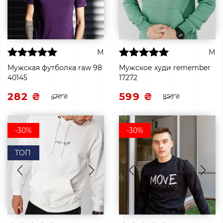
M
M
Мужская футболка raw 98
Мужское худи remember
40145
17272
282 ₴
599 ₴
470 ₴
855 ₴
-30%
-30%
ТОП