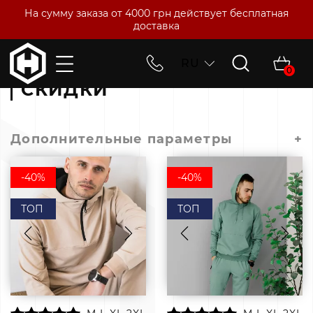
На сумму заказа от 4000 грн действует бесплатная
доставка
RU
Главная
Скидки
0
СКИДКИ
Дополнительные параметры
+
-40%
-40%
ТОП
ТОП