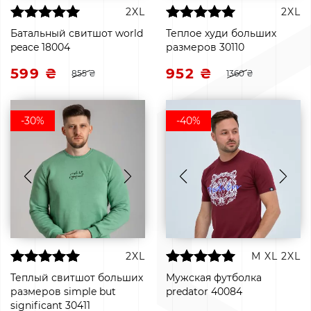
2XL
2XL
Батальный свитшот world
Теплое худи больших
peace 18004
размеров 30110
599 ₴
952 ₴
855 ₴
1360 ₴
-30%
-40%
2XL
M
XL
2XL
Теплый свитшот больших
Мужская футболка
размеров simple but
predator 40084
significant 30411