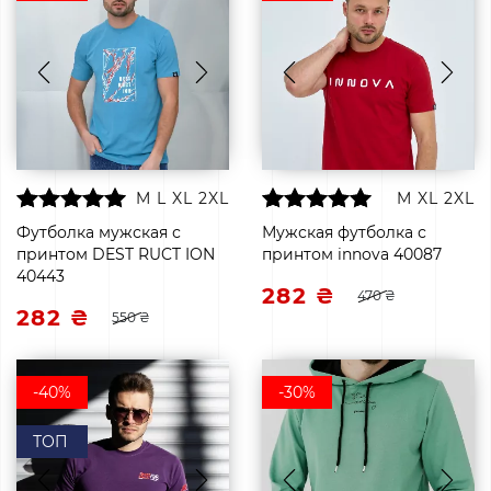
M
L
XL
2XL
M
XL
2XL
Футболка мужская с
Мужская футболка с
принтом DEST RUCT ION
принтом innova 40087
40443
282 ₴
470 ₴
282 ₴
550 ₴
-40%
-30%
ТОП