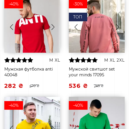
-40%
-30%
ТОП
M
XL
M
XL
2XL
Мужская футболка anti
Мужской свитшот set
40048
your minds 17095
282 ₴
536 ₴
470 ₴
765 ₴
-40%
-40%