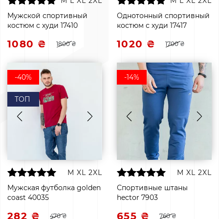
M
L
XL
2XL
M
L
XL
2XL
Мужской спортивный
Однотонный спортивный
костюм с худи 17410
костюм с худи 17417
1080 ₴
1020 ₴
1800 ₴
1700 ₴
-40%
-14%
ТОП
M
XL
2XL
M
XL
2XL
Мужская футболка golden
Спортивные штаны
coast 40035
hector 7903
282 ₴
655 ₴
470 ₴
760 ₴