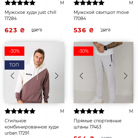
M
M
Мужское худи just chill
Мужской свитшот move
17284
17084
623 ₴
536 ₴
890 ₴
765 ₴
-30%
-30%
ТОП
M
M
Стильное
Прямые спортивные
комбинированное худи
штаны 17463
urban 17291