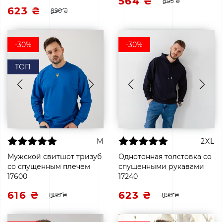
564 ₴
805 ₴
623 ₴
890 ₴
-30%
-30%
ТОП
M
2XL
Мужской свитшот тризуб
Однотонная толстовка со
со спущенным плечем
спущенными рукавами
17600
17240
616 ₴
623 ₴
880 ₴
890 ₴