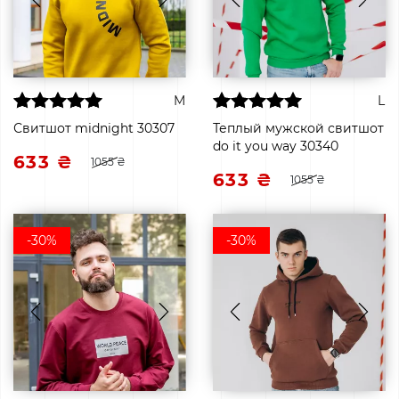
M
L
Свитшот midnight 30307
Теплый мужской свитшот
do it you way 30340
633 ₴
1055 ₴
633 ₴
1055 ₴
-30%
-30%