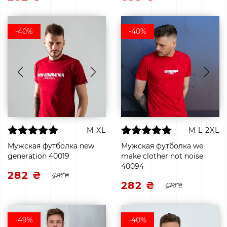
-40%
-40%
M
XL
M
L
2XL
Мужская футболка new
Мужская футболка we
generation 40019
make clother not noise
40094
282 ₴
470 ₴
282 ₴
470 ₴
-49%
-40%