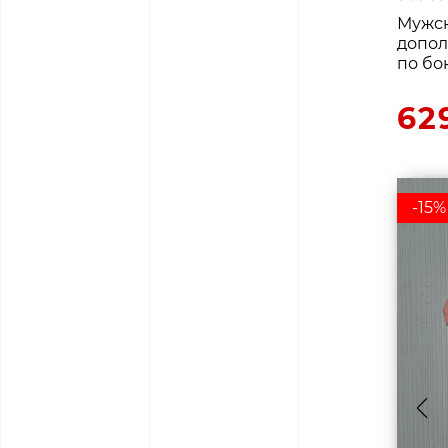
Мужск
допо
по бо
62
-15%