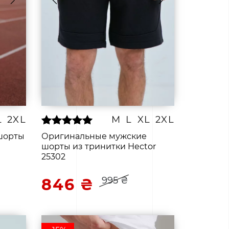
L
2XL
M
L
XL
2XL
шорты
Оригинальные мужские
шорты из тринитки Hector
25302
995 ₴
846 ₴