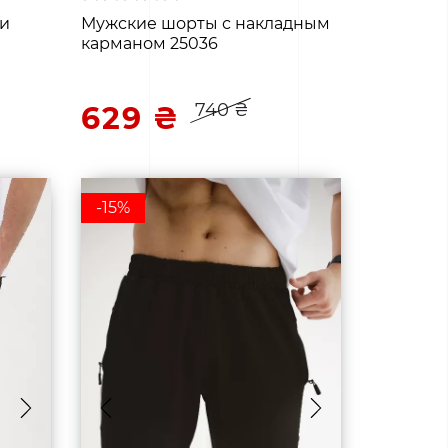
ми
Мужские шорты с накладным
карманом 25036
740 ₴
629 ₴
-15%