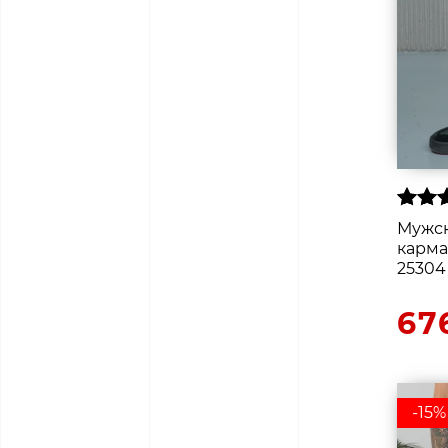
Мужск
карма
25304
67
-15%