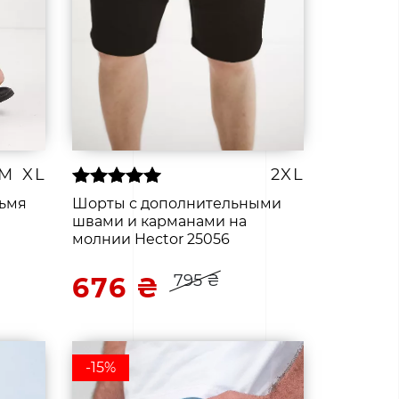
M
XL
2XL
рьмя
Шорты с дополнительными
швами и карманами на
молнии Hector 25056
795 ₴
676 ₴
-15%