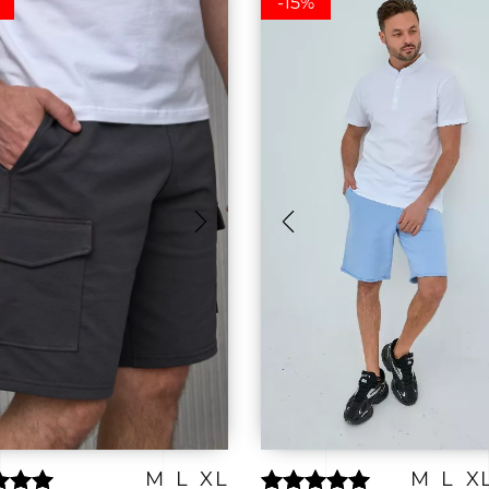
-15%
M
L
XL
M
L
X