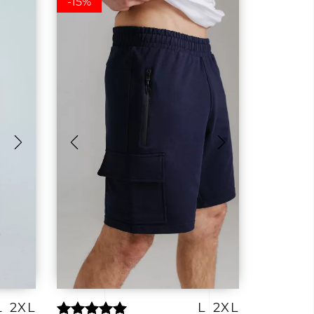
-15%
L
2XL
L
2XL