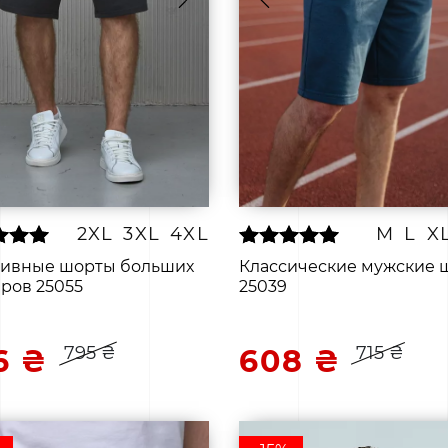
2XL
3XL
4XL
M
L
X
тивные шорты больших
Классические мужские 
ров 25055
25039
795 ₴
715 ₴
6 ₴
608 ₴