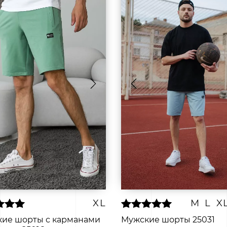
XL
M
L
X
ие шорты с карманами
Мужские шорты 25031