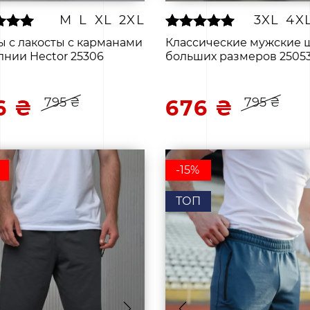
M
L
XL
2XL
3XL
4X
 с лакосты с карманами
Классические мужские 
лнии Hector 25306
больших размеров 2505
795 ₴
795 ₴
6 ₴
676 ₴
-15%
ТОП