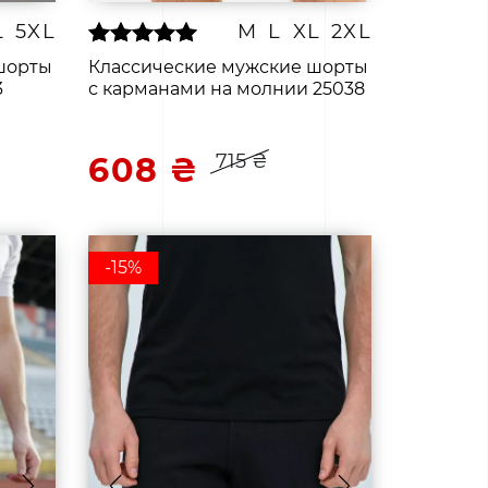
L
5XL
M
L
XL
2XL
шорты
Классические мужские шорты
3
с карманами на молнии 25038
715 ₴
608 ₴
-15%