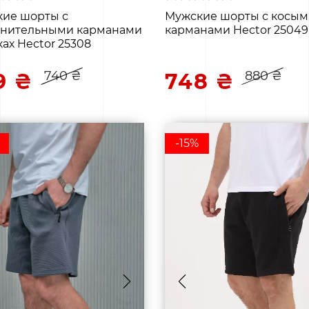
ие шорты с
Мужские шорты с косы
лнительными карманами
карманами Hector 25049
ках Hector 25308
740 ₴
880 ₴
9 ₴
748 ₴
-15%