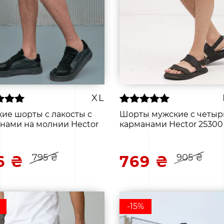
XL
ие шорты с лакосты с
Шорты мужские с четы
нами на молнии Hector
карманами Hector 25300
795 ₴
905 ₴
6 ₴
769 ₴
-15%