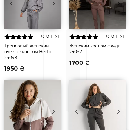
S
M
L
XL
S
M
L
XL
Трендовый женский
Женский костюм с худи
oversize костюм Hector
24092
24099
1700 ₴
1950 ₴