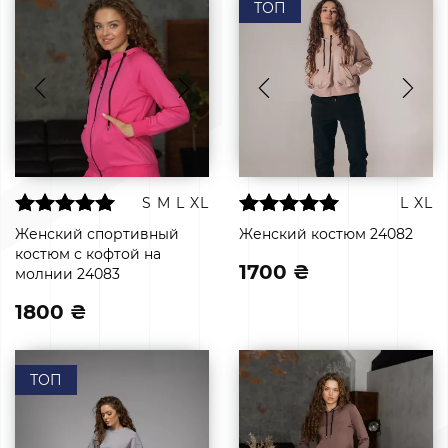
ТОП
S
M
L
XL
L
XL
Женский спортивный
Женский костюм 24082
костюм с кофтой на
1700 ₴
молнии 24083
1800 ₴
ТОП