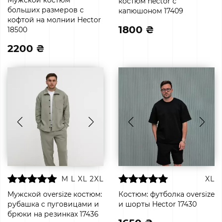
Мужской костюм
костюм hector с
больших размеров с
капюшоном 17409
кофтой на молнии Hector
1800 ₴
18500
2200 ₴
M
L
XL
2XL
XL
Мужской oversize костюм:
Костюм: футболка oversize
рубашка с пуговицами и
и шорты Hector 17430
брюки на резинках 17436