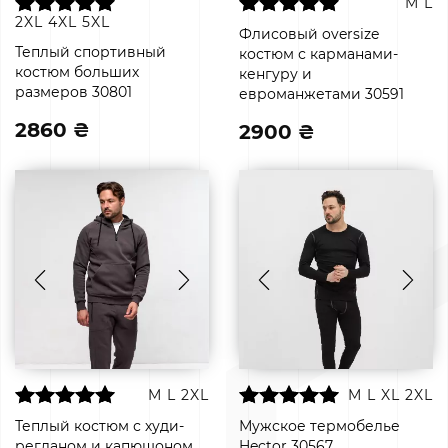
M
L
2XL
4XL
5XL
Флисовый oversize
Теплый спортивный
костюм с карманами-
костюм больших
кенгуру и
размеров 30801
евроманжетами 30591
2860 ₴
2900 ₴
M
L
2XL
M
L
XL
2XL
Теплый костюм с худи-
Мужское термобелье
регланом и капюшоном
Hector 30567