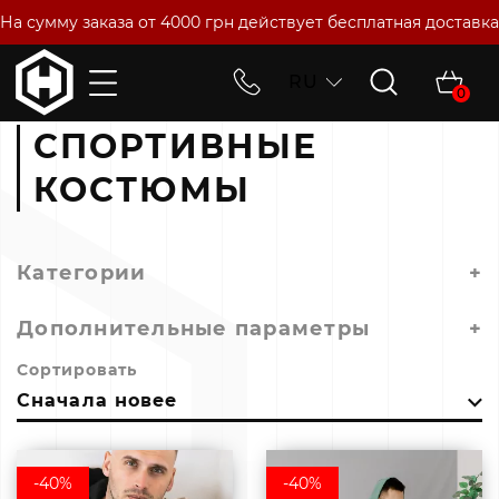
На сумму заказа от 4000 грн действует бесплатная доставка
RU
0
Главная
Мужская одежда
Спортивные Костюмы
СПОРТИВНЫЕ
КОСТЮМЫ
Категории
+
Дополнительные параметры
+
Сортировать
Сначала новее
-40%
-40%