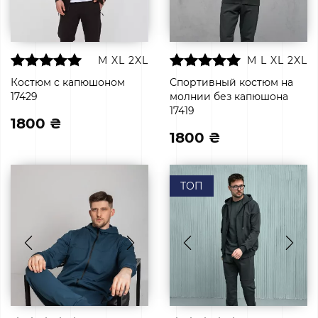
M
XL
2XL
M
L
XL
2XL
Костюм с капюшоном
Спортивный костюм на
17429
молнии без капюшона
17419
1800 ₴
1800 ₴
ТОП