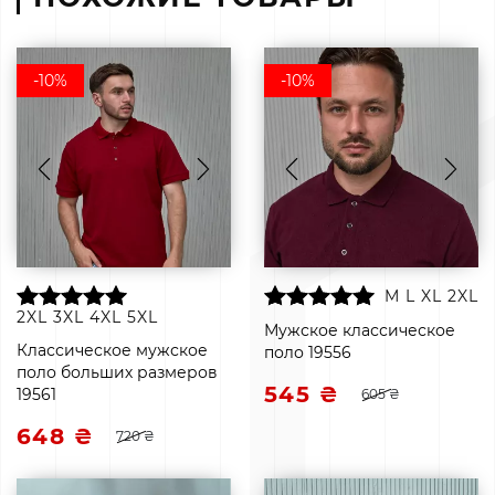
-10%
-10%
M
L
XL
2XL
2XL
3XL
4XL
5XL
Мужское классическое
Классическое мужское
поло 19556
поло больших размеров
545 ₴
19561
605 ₴
648 ₴
720 ₴