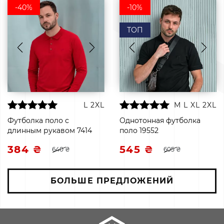
-40%
-10%
ТОП
L
2XL
M
L
XL
2XL
Футболка поло с
Однотонная футболка
длинным рукавом 7414
поло 19552
384 ₴
545 ₴
640 ₴
605 ₴
БОЛЬШЕ ПРЕДЛОЖЕНИЙ