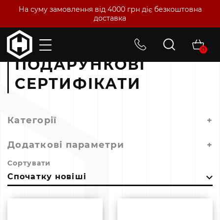
На суму замовлення від 4000 грн діє безкоштовна
доставка
Головна
Подарункові Сертифікати
0
ПОДАРУНКОВІ
СЕРТИФІКАТИ
Категорії
+
Додаткові параметри
+
Сортувати
Спочатку новіші