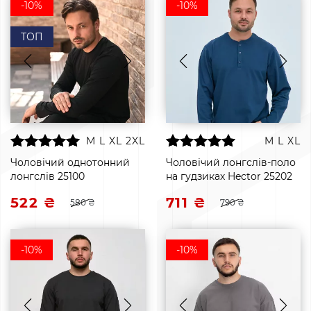
-10%
-10%
ТОП
M
L
XL
2XL
M
L
XL
Чоловічий однотонний
Чоловічий лонгслів-поло
лонгслів 25100
на гудзиках Hector 25202
522 ₴
711 ₴
580 ₴
790 ₴
-10%
-10%