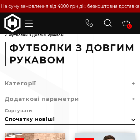
На суму замовлення від 4000 грн діє безкоштовна доставка
0
Головна
Чоловічий одяг
Чоловічі футболки
Футболки З Довгим Рукавом
ФУТБОЛКИ З ДОВГИМ
РУКАВОМ
Категорії
+
Додаткові параметри
+
Сортувати
Спочатку новіші