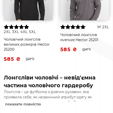
M
2XL
2XL
3XL
4XL
5XL
Чоловічий лонгслів
Чоловічий лонгслів
oversize Hector 25201
великих розмірів Hector
585 ₴
25200
650 ₴
585 ₴
650 ₴
Лонгсліви чоловічі – невід'ємна
частина чоловічого гардеробу
Лонгслів – це футболка з довгим рукавом, яка
проявила себе, як незамінний атрибут одягу як
чоловічого, так і жіночого гардеробу. Такі зручні,
показати повністю
красиві речі підходять для повсякденних, спортивних і