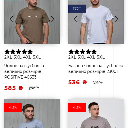
ТОП
2XL
3XL
4XL
5XL
2XL
3XL
4XL
5XL
Чоловіча футболка
Базова чоловіча футболка
великих розмірів
великих розмірів 23001
POSITIVE 40633
536 ₴
595 ₴
585 ₴
650 ₴
-10%
-10%