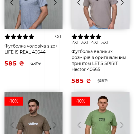
3XL
2XL
3XL
4XL
5XL
Футболка чоловіча size+
Футболка великих
LIFE IS REAL 40644
розмірів з оригінальним
585 ₴
принтом LET'S SPIRIT
650 ₴
Hector 40665
585 ₴
650 ₴
-10%
-10%