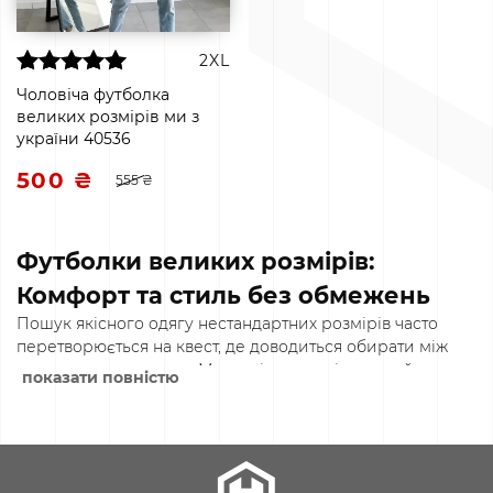
2XL
Чоловіча футболка
великих розмірів ми з
україни 40536
500 ₴
555 ₴
Футболки великих розмірів:
Комфорт та стиль без обмежень
Пошук якісного одягу нестандартних розмірів часто
перетворюється на квест, де доводиться обирати між
«зручно» та «красиво». Ми вирішили змінити цей
показати повністю
підхід, створивши категорію, де кожен чоловік міцної
статури зможе підібрати гардероб, що підкреслює
впевненість і дарує повну свободу рухів. Наша лінійка
футболок великих розмірів розроблена з урахуванням
анатомічних особливостей фігури, щоб забезпечити