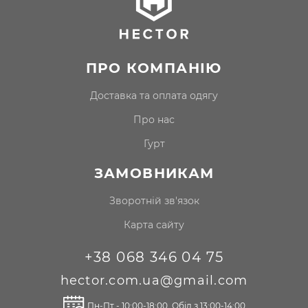
ідеальну посадку та довговічність кожного виробу.
Ми пропонуємо одяг як для роздрібних покупців, так і
для
гуртових
клієнтів. Співпраця з нами — це
можливість забезпечити ваш магазин затребуваним
ПРО КОМПАНІЮ
товаром, на який завжди є попит. Доставка
здійснюється по всій Україні, що дозволяє отримати
доставка та оплата одягу
замовлення максимально оперативно.
Базові футболки: від 2XL до 7XL для
про нас
щоденного комфорту
гурт
Базова футболка — це фундамент будь-якого образу. У
нашій колекції представлені моделі в широкій
ЗАМОВНИКАМ
розмірній сітці — від
2XL до 7XL
. Ми розуміємо, що
для великих розмірів критично важливою є якість
Зворотній зв'язок
тканини, тому використовуємо лише щільну
натуральну бавовну. Вона дозволяє шкірі дихати, не
Карта сайту
деформується після прання та приємна до тіла.
Продуманий крій:
оптимальна довжина виробу,
+38 068 346 04 75
що закриває зону ременя, та правильна ширина
рукавів.
hector.com.ua@gmail.com
Різноманіття кольорів:
від класичного чорного та
темно-синього до яскравих та світлих відтінків.
Пн-Пт - 10:00-18:00. Обід з 13:00-14:00