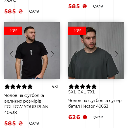
25200
585 ₴
650 ₴
585 ₴
650 ₴
-10%
-10%
5XL
5XL
6XL
7XL
Чоловіча футболка
Чоловіча футболка супер
великих розмірів
батал Hector 40653
FOLLOW YOUR PLAN
40638
626 ₴
696 ₴
585 ₴
650 ₴