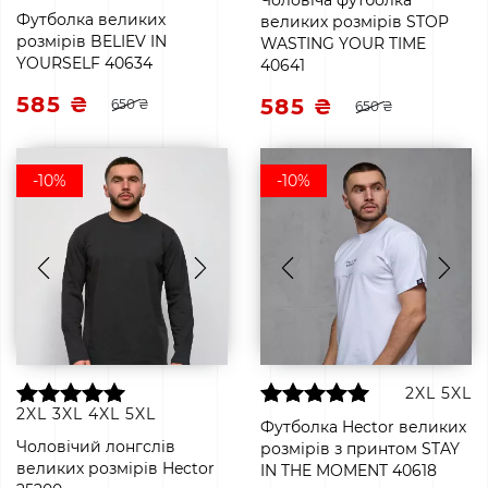
Чоловіча футболка
Футболка великих
великих розмірів STOP
розмірів BELIEV IN
WASTING YOUR TIME
YOURSELF 40634
40641
585 ₴
585 ₴
650 ₴
650 ₴
-10%
-10%
2XL
5XL
2XL
3XL
4XL
5XL
Футболка Hector великих
Чоловічий лонгслів
розмірів з принтом STAY
великих розмірів Hector
IN THE MOMENT 40618