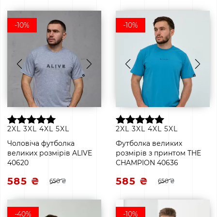
-10%
-10%
2XL
3XL
4XL
5XL
2XL
3XL
4XL
5XL
Чоловіча футболка
Футболка великих
великих розмірів ALIVE
розмірів з принтом THE
40620
CHAMPION 40636
585 ₴
585 ₴
650 ₴
650 ₴
-40%
-10%