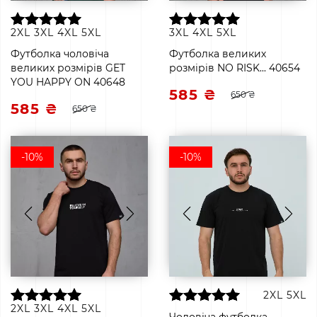
2XL
3XL
4XL
5XL
3XL
4XL
5XL
Футболка чоловіча
Футболка великих
великих розмірів GET
розмірів NO RISK... 40654
YOU HAPPY ON 40648
585 ₴
650 ₴
585 ₴
650 ₴
-10%
-10%
2XL
5XL
2XL
3XL
4XL
5XL