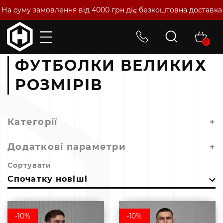
На суму замовлення від 4000 грн діє безкоштовна доставка
0
Головна
Size+
Футболки Великих Розмірів
ФУТБОЛКИ ВЕЛИКИХ
РОЗМІРІВ
Категорії
+
Додаткові параметри
+
Сортувати
Спочатку новіші
-10%
-10%